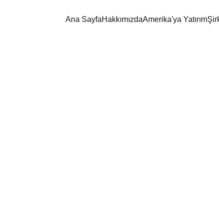
Ana Sayfa
Hakkımızda
Amerika'ya Yatırım
Şir
3/1/2025
1 min oku