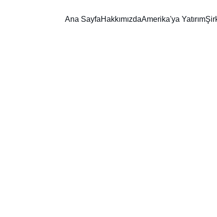
Ana Sayfa
Hakkımızda
Amerika'ya Yatırım
Şir
3/21/2026
3 min oku